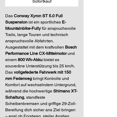
Sofortkauf
Das 
Conway Xyron ST 5.0 Full 
Suspension
 ist ein sportliches 
E-
Mountainbike-Fully
 für anspruchsvolle 
Trails, lange Touren und technisch 
anspruchsvolle Abfahrten. 
Ausgestattet mit dem kraftvollen 
Bosch 
Performance Line CX-Mittelmotor
 und 
einem 
800 Wh-Akku
 bietet es 
souveräne Unterstützung bis 25 km/h. 
Das 
vollgefederte Fahrwerk mit 150 
mm Federweg
 bringt Kontrolle und 
Komfort auf wechselndem Untergrund, 
während die hochwertige 
Shimano XT-
Schaltung
, standfeste 
Scheibenbremsen und griffige 29-Zoll-
Bereifung dich sicher ans Ziel bringen 
– egal ob Forstweg, steiler Anstieg 