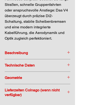
Straßen, schnelle Gruppenfahrten 
oder anspruchsvolle Anstiege: Das V4 
überzeugt durch präzise Di2-
Schaltung, stabile Scheibenbremsen 
und eine modern integrierte 
Kabelführung, die Aerodynamik und 
Optik zugleich perfektioniert.
Beschreibung
WICHTIG
Technische Daten
Colnago steht für Premium – und genau 
das bekommst du auch bei uns: 
Premium-
Geometrie
Kategorie
Details
Beratung
, 
Premium-Service
 und ein 
individuelles 
Bike-Fitting
, das dein Colnago 
Progetto senza titolo
Rahmen
Monocoque 
Lieferzeiten Colnago (wenn nicht
perfekt auf dich und deine Bedürfnisse 
verfügbar)
Carbon
abstimmt.
Die Lagerbestände bei Colnago werden 
Gabel
Carbon für 