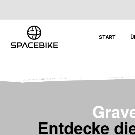
START
Ü
Grave
Entdecke di