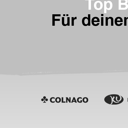
Top B
Für deine