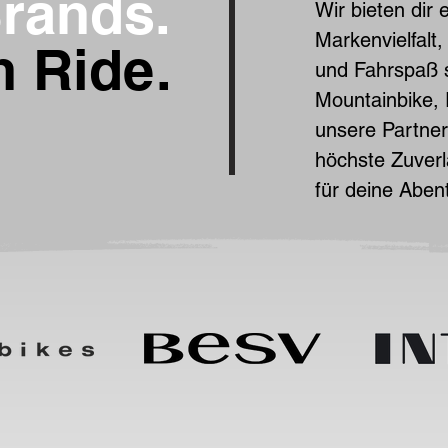
rands.
Wir bieten dir 
Markenvielfalt,
n Ride.
und Fahrspaß s
Mountainbike, 
unsere Partne
höchste Zuverl
für deine Aben