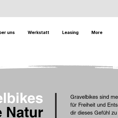
ber uns
Werkstatt
Leasing
More
lbikes
Gravelbikes sind meh
für Freiheit und Ent
e Natur
dir dieses Gefühl zu