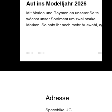
Auf ins Modelljahr 2026
Mit Merida und Raymon an unserer Seite
wächst unser Sortiment um zwei starke
Marken. So habt ihr noch mehr Auswahl, egal
ob ihr sportlich mit einem E-MTB durchstarten
wollt, ein vielseitiges Gravel-Bike für neue
Wege sucht oder ein komfortables E-
Trekkingrad für lange Touren möchtet.
Adresse
Spacebike UG