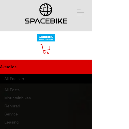
Aktuelles
All Posts
All Posts
Mountainbikes
Rennrad
Service
Leasing